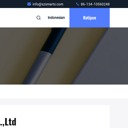
info@szsmarts.com
86-134-10560248
Kutipan
Indonesian
.,Ltd