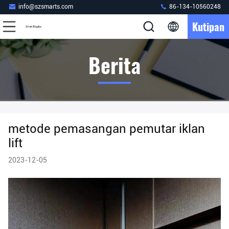
info@szsmarts.com
86-134-10560248
Kutipan
Berita
metode pemasangan pemutar iklan
lift
2023-12-05