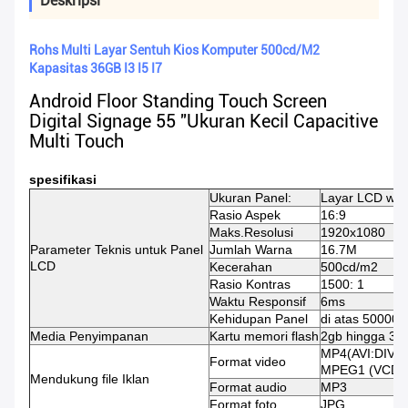
Deskripsi
Rohs Multi Layar Sentuh Kios Komputer 500cd/M2
Kapasitas 36GB I3 I5 I7
Android Floor Standing Touch Screen
Digital Signage 55 ''Ukuran Kecil Capacitive
Multi Touch
spesifikasi
Ukuran Panel:
Layar LCD warn
Rasio Aspek
16:9
Maks.Resolusi
1920x1080
Parameter Teknis untuk Panel
Jumlah Warna
16.7M
LCD
Kecerahan
500cd/m2
Rasio Kontras
1500: 1
Waktu Responsif
6ms
Kehidupan Panel
di atas 50000 
Media Penyimpanan
Kartu memori flash
2gb hingga 36g
MP4(AVI:DIVX
Format video
MPEG1 (VCD:
Mendukung file Iklan
Format audio
MP3
Format foto
JPG