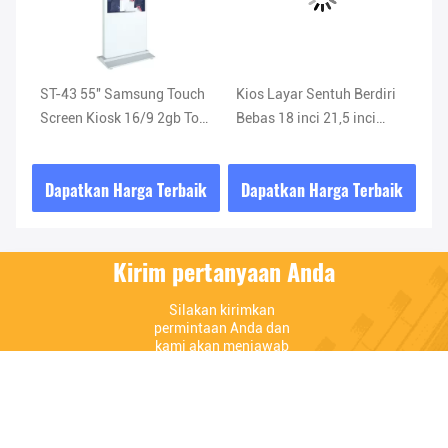
Vi
si
ST-43 55'' Samsung Touch
Kios Layar Sentuh Berdiri
43
0
Screen Kiosk 16/9 2gb To
Bebas 18 inci 21,5 inci
Pe
36gb For The Capacity
400CD/M
Ko
sa
ik
Dapatkan Harga Terbaik
Dapatkan Harga Terbaik
D
da
Kirim pertanyaan Anda
Silakan kirimkan 
permintaan Anda dan 
kami akan menjawab 
secepat mungkin.