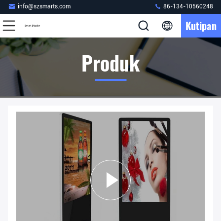
info@szsmarts.com
86-134-10560248
Kutipan
Produk