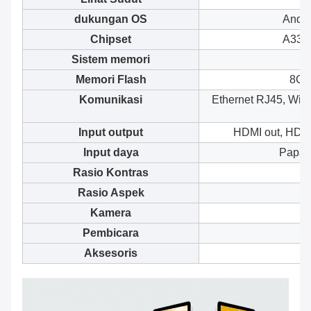
dukungan OS
Andro
Chipset
A33/A
Sistem memori
Memori Flash
8GB
Komunikasi
Ethernet RJ45, Wi-F
Input output
HDMI out, HDMI
Input daya
Papan
Rasio Kontras
Rasio Aspek
Kamera
Pembicara
Aksesoris
K