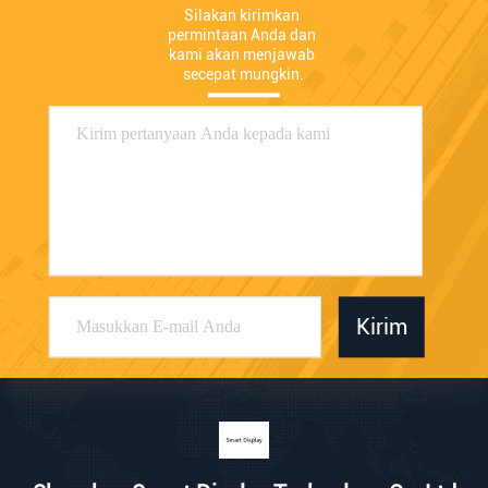
Silakan kirimkan 
permintaan Anda dan 
kami akan menjawab 
secepat mungkin.
Kirim