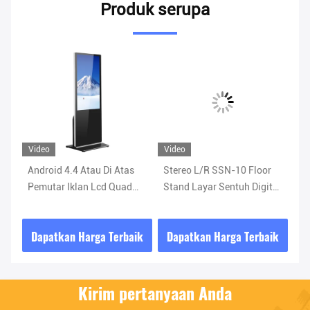
Produk serupa
Video
Video
Android 4.4 Atau Di Atas
Stereo L/R SSN-10 Floor
75
Pemutar Iklan Lcd Quad
Stand Layar Sentuh Digital
Si
Core 32G RAM
Signage 500 Nits
Ad
ik
Dapatkan Harga Terbaik
Dapatkan Harga Terbaik
D
Kirim pertanyaan Anda