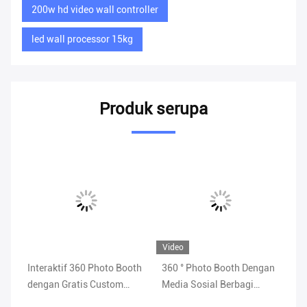
200w hd video wall controller
led wall processor 15kg
Produk serupa
Video
Vi
0
Interaktif 360 Photo Booth
360 ° Photo Booth Dengan
Se
n
dengan Gratis Custom
Media Sosial Berbagi
in
Logo Max Load 500kgs
Desain Tugas Berat Fungsi
Kh