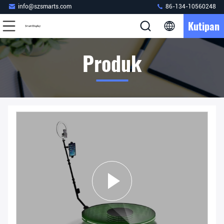
info@szsmarts.com
86-134-10560248
Kutipan
Produk