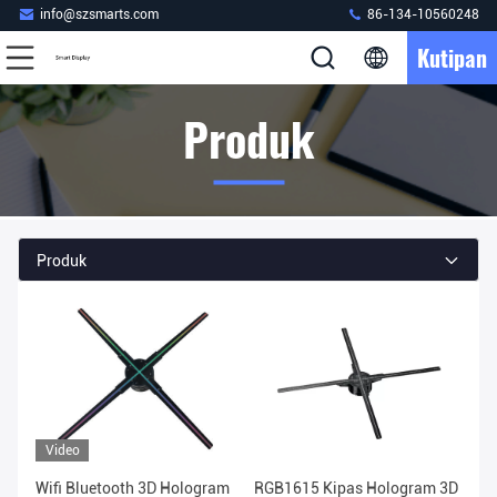
info@szsmarts.com
86-134-10560248
Kutipan
Produk
Produk
Video
Wifi Bluetooth 3D Hologram
RGB1615 Kipas Hologram 3D