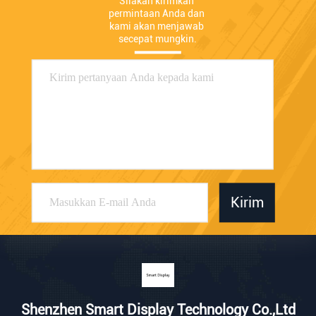
Silakan kirimkan 
permintaan Anda dan 
kami akan menjawab 
secepat mungkin.
Kirim
Shenzhen Smart Display Technology Co.,Ltd